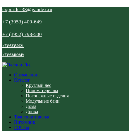
exportles38@yandex.ru
+7 (3953) 409-649
+7 (3952) 798-500
+73953350021
+73953409649
О компании
Каталог
Круглый лес
Пиломатериалы
Погонажные изделия
Модульные бани
Дома
Дрова
Транспортировка
Питомник
ГОСТы